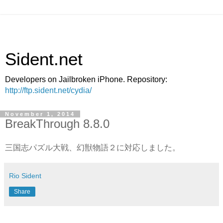
Sident.net
Developers on Jailbroken iPhone. Repository:
http://ftp.sident.net/cydia/
November 1, 2014
BreakThrough 8.8.0
三国志パズル大戦、幻獣物語２に対応しました。
Rio Sident
Share