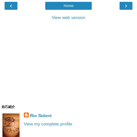
‹
›
Home
View web version
自己紹介
Rio Sident
View my complete profile