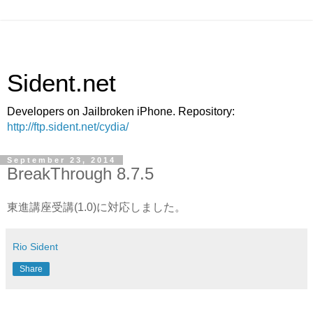
Sident.net
Developers on Jailbroken iPhone. Repository:
http://ftp.sident.net/cydia/
September 23, 2014
BreakThrough 8.7.5
東進講座受講(1.0)に対応しました。
Rio Sident
Share