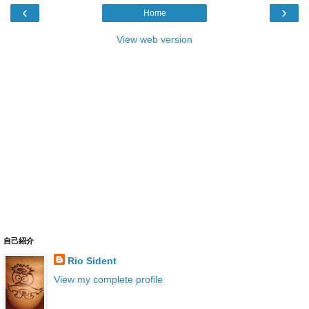
‹
›
Home
View web version
自己紹介
Rio Sident
View my complete profile